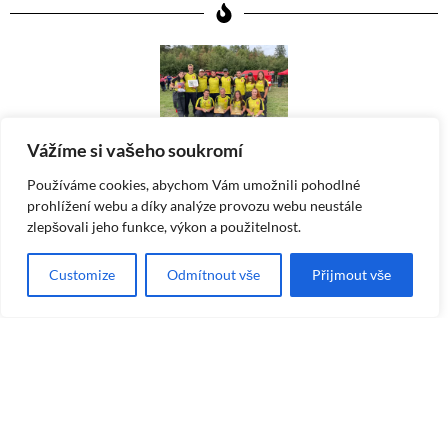
Vážíme si vašeho soukromí
Používáme cookies, abychom Vám umožnili pohodlné
prohlížení webu a díky analýze provozu webu neustále
Dvě první místa v jeden den !
zlepšovali jeho funkce, výkon a použitelnost.
Krásný hasičský zážitek z týmové spolupráce prožila v neděli
Customize
Odmítnout vše
Přijmout vše
3.9.2023 naše soutěžní družstva na devátém ročníku "Memoriál
zasloužilých funkcionářů SDH Velké Meziříčí". Jak naše
družstvo mužů, tak družstvo žen předvedlo skvělý výkon a za
první místa přivezli putovní křišťálové helmy do Nového Veselí.