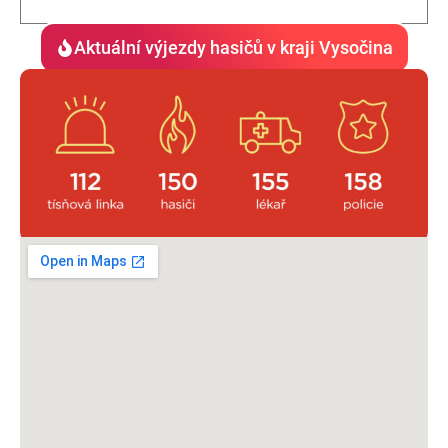
Aktuální výjezdy hasičů v kraji Vysočina